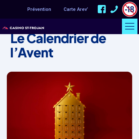
Prévention
Carte Arev’
ÉVÈNEMENT
Le Calendrier de
l’Avent