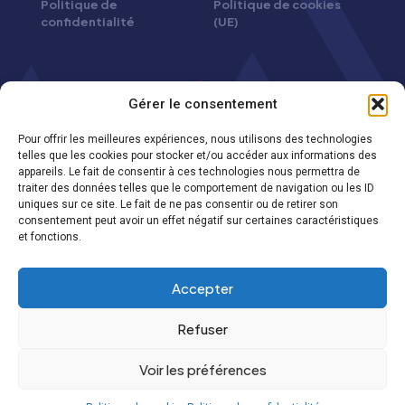
Politique de
Politique de cookies
confidentialité
(UE)
Gérer le consentement
Pour offrir les meilleures expériences, nous utilisons des technologies
telles que les cookies pour stocker et/ou accéder aux informations des
appareils. Le fait de consentir à ces technologies nous permettra de
traiter des données telles que le comportement de navigation ou les ID
uniques sur ce site. Le fait de ne pas consentir ou de retirer son
consentement peut avoir un effet négatif sur certaines caractéristiques
et fonctions.
Accepter
Refuser
© 2024 - Casino Arevian
Voir les préférences