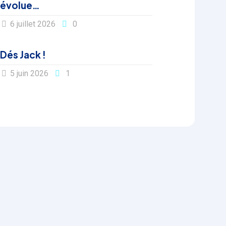
évolue…
6 juillet 2026
0
Dés Jack !
5 juin 2026
1