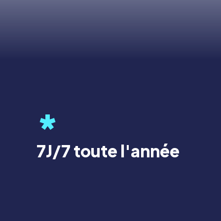
*
7J/7 toute l'année