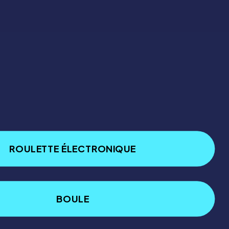
ROULETTE ÉLECTRONIQUE
BOULE