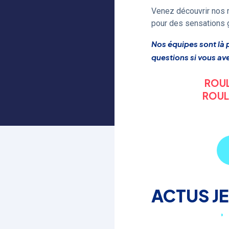
Venez découvrir nos m
pour des sensations g
Nos équipes sont là 
questions si vous ave
ROUL
ROUL
ACTUS J