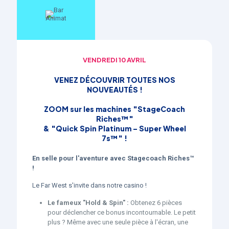
VENDREDI 10 AVRIL
VENEZ DÉCOUVRIR TOUTES NOS
NOUVEAUTÉS !
ZOOM sur les machines "StageCoach
Riches™"
& "Quick Spin Platinum – Super Wheel
7s™" !
En selle pour l'aventure avec Stagecoach Riches™
!
Le Far West s'invite dans notre casino !
Le fameux "Hold & Spin" :
Obtenez 6 pièces
pour déclencher ce bonus incontournable. Le petit
plus ? Même avec une seule pièce à l'écran, une