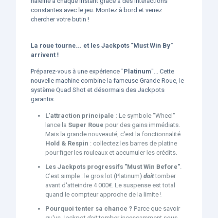
haleine à chaque instant grâce à des interactions
constantes avec le jeu. Montez à bord et venez
chercher votre butin !
La roue tourne... et les Jackpots "Must Win By"
arrivent !
Préparez-vous à une expérience "
Platinum
"... Cette
nouvelle machine combine la fameuse Grande Roue, le
système Quad Shot et désormais des Jackpots
garantis.
L'attraction principale :
Le symbole "Wheel"
lance la
Super Roue
pour des gains immédiats.
Mais la grande nouveauté, c'est la fonctionnalité
Hold & Respin
: collectez les barres de platine
pour figer les rouleaux et accumuler les crédits.
Les Jackpots progressifs
"Must Win Before"
.
C'est simple : le gros lot (Platinum)
doit
tomber
avant d'atteindre 4 000€. Le suspense est total
quand le compteur approche de la limite !
Pourquoi tenter sa chance ?
Parce que savoir
qu'un Jackpot
doit
tomber incessamment sous