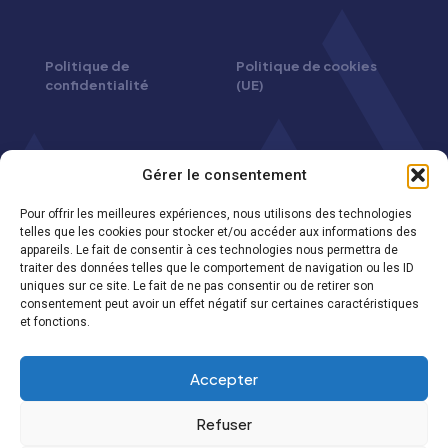
Politique de
Politique de cookies
confidentialité
(UE)
Gérer le consentement
Pour offrir les meilleures expériences, nous utilisons des technologies
telles que les cookies pour stocker et/ou accéder aux informations des
appareils. Le fait de consentir à ces technologies nous permettra de
traiter des données telles que le comportement de navigation ou les ID
uniques sur ce site. Le fait de ne pas consentir ou de retirer son
consentement peut avoir un effet négatif sur certaines caractéristiques
et fonctions.
Accepter
Refuser