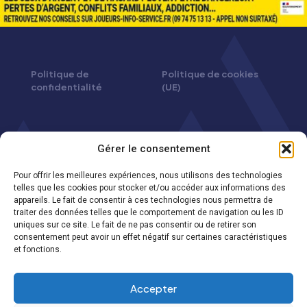
Politique de
Politique de cookies
confidentialité
(UE)
Gérer le consentement
Pour offrir les meilleures expériences, nous utilisons des technologies
telles que les cookies pour stocker et/ou accéder aux informations des
appareils. Le fait de consentir à ces technologies nous permettra de
traiter des données telles que le comportement de navigation ou les ID
uniques sur ce site. Le fait de ne pas consentir ou de retirer son
consentement peut avoir un effet négatif sur certaines caractéristiques
et fonctions.
Accepter