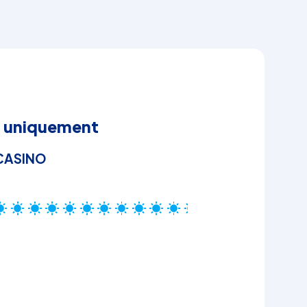
i uniquement
 CASINO