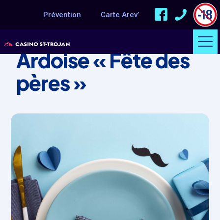
Prévention
Carte Arev’
ÉVÈNEMENT
Ardoise « Fête des
pères »