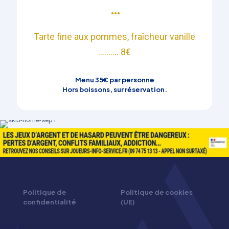
•••​
Tarte fine aux pommes, f
raîcheur vanille
.......... 8€
Menu 35€ par personne
Hors boissons, sur réservation.
Politique de
Politique de cookies
confidentialité
(UE)