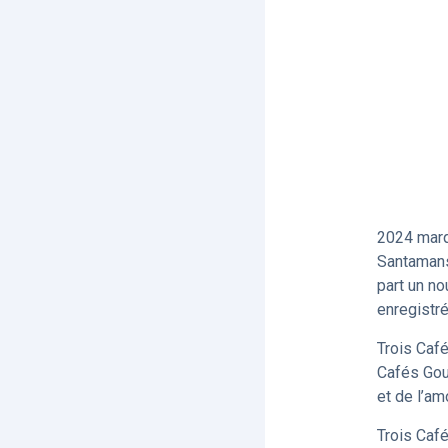
2024 marqu
Santamans,
part un no
enregistre
Trois Cafe
Cafés Gou
et de l’am
Trois Cafe