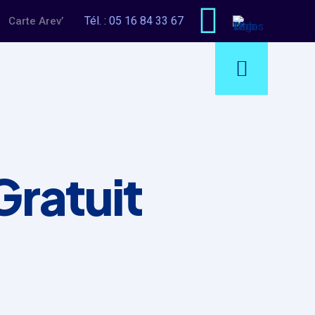
Tél. :
05 16 84 33 67
Carte Arev’
Gratuit