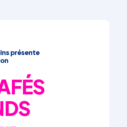
ins présente
ron
CAFÉS
NDS